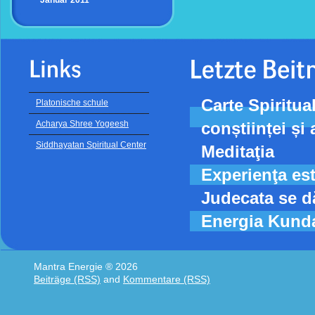
Carte Spiritu
Platonische schule
Acharya Shree Yogeesh
conștiinței și 
Siddhayatan Spiritual Center
Meditaţia
Experienţa est
Judecata se d
Energia Kunda
Mantra Energie ® 2026
Beiträge (RSS)
and
Kommentare (RSS)