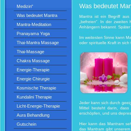
Was bedeutet Mant
Medizin“
Was bedeutet Mantra
Mantra ist ein Begriff au
„befreien“. In der zweiten
Mantra-Meditation
Anhängern bekannt. Später 
Pranayama Yoga
Im weitesten Sinne kann Man
Thai-Mantra Massage
oder spirituelle Kraft in sich 
Thai-Massage
Chakra Massage
Energie-Therapie
Energie Chirurgie
Kosmische Therapie
Kundalini Therapie
Jeder kann sich durch gee
Licht-Energie-Therapie
Mittel besteht darin, das
erschöpfen, und uns depres
Aura Behandlung
Hier kann das Mantram sehr
Gutschein
das Mantram gibt unserem 