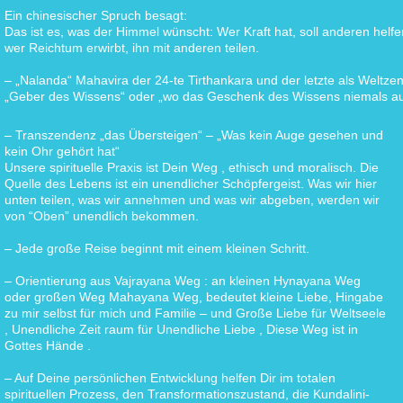
Ein chinesischer Spruch besagt:
Das ist es, was der Himmel wünscht: Wer Kraft hat, soll anderen helfe
wer Reichtum erwirbt, ihn mit anderen teilen.
– „Nalanda“ Mahavira der 24-te Tirthankara und der letzte als Weltz
„Geber des Wissens“ oder „wo das Geschenk des Wissens niemals au
– Transzendenz „das Übersteigen“ – „Was kein Auge gesehen und
kein Ohr gehört hat“
Unsere spirituelle Praxis ist Dein Weg , ethisch und moralisch. Die
Quelle des Lebens ist ein unendlicher Schöpfergeist. Was wir hier
unten teilen, was wir annehmen und was wir abgeben, werden wir
von “Oben” unendlich bekommen.
– Jede große Reise beginnt mit einem kleinen Schritt.
– Orientierung aus Vajrayana Weg : an kleinen Hynayana Weg
oder großen Weg Mahayana Weg, bedeutet kleine Liebe, Hingabe
zu mir selbst für mich und Familie – und Große Liebe für Weltseele
, Unendliche Zeit raum für Unendliche Liebe , Diese Weg ist in
Gottes Hände .
– Auf Deine persönlichen Entwicklung helfen Dir im totalen
spirituellen Prozess, den Transformationszustand, die Kundalini-