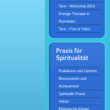
Tara – Workshop 2014
Energie Therapie in
Rumänien
Tara – Foto & Video
Praktikerin und Lehrerin
Bewusstsein und
Achtsamkeit
Spirituelle Praxis
Vektor
Platonische Körper