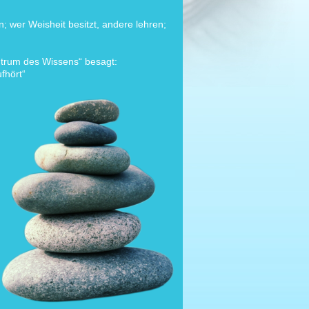
n; wer Weisheit besitzt, andere lehren;
entrum des Wissens“ besagt:
fhört“