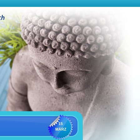
15
MÄRZ