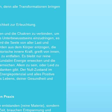
n, denn alle Transformationen bringen
ichkeit zur Erleuchtung.
igen und die Chakren zu verbinden, um
es Unterbewusstseins einzudringen, es
rd die Seele von aller Last und
erden aus dem Körper entzogen, die
orische innere Kraft, greift von innen,
u entfalten. Es bleibt nur reine
 Kundalini-Energie erwecken und die
rreichen. Allein zu sein, oder Leid zu
anken gibt. Der Null-Zustand im
 Energiepotenzial und alles Positive
nes Lebens, deiner Gesundheit und
en Praxis
 entstanden (reine Materie), sondern
 Zeit, brauchen Entspannung und