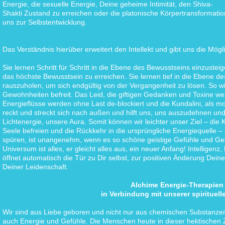
Energie, die sexuelle Energie, Deine geheime Intimität, den Shiva-
Shakti Zustand zu erreichen oder die platonische Körpertransformatio
uns zur Selbstentwicklung.
Das Verständnis hierüber erweitert den Intellekt und gibt uns die Mögl
Sie lernen Schritt für Schritt in die Ebene des Bewusstseins einzuste
das höchste Bewusstsein zu erreichen. Sie lernen tief in die Ebene d
rauszuholen, um sich endgültig von der Vergangenheit zu lösen. So wi
Gewohnheiten befreit. Das Leid, die giftigen Gedanken und Toxine w
Energieflüsse werden ohne Last de-blockiert und die Kundalini, als mot
reckt und streckt sich nach außen und hilft uns, uns auszudehnen und z
Lichtenergie, unsere Aura. Somit können wir leichter unser Ziel – die
Seele befreien und die Rückkehr in die ursprüngliche Energiequelle – e
spüren, ist unangenehm, wenn es so schöne geistige Gefühle und Ged
Universum ist alles, er gleicht alles aus, ein neuer Anfang! Intelligenz,
öffnet automatisch die Tür zu Dir selbst, zur positiven Änderung Dei
Deiner Leidenschaft.
Alchime Energie-Therapien
in Verbindung mit unserer spirituell
Wir sind aus Liebe geboren und nicht nur aus chemischen Substanzen
auch Energie und Gefühle. Die Menschen heute in dieser hektischen