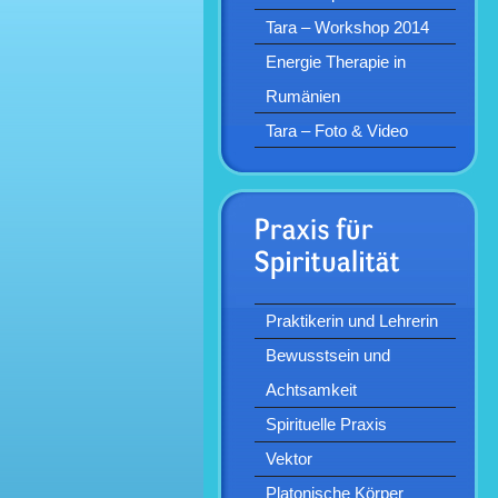
Tara – Workshop 2014
Energie Therapie in
Rumänien
Tara – Foto & Video
Praktikerin und Lehrerin
Bewusstsein und
Achtsamkeit
Spirituelle Praxis
Vektor
Platonische Körper