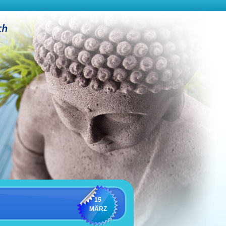
15
MÄRZ