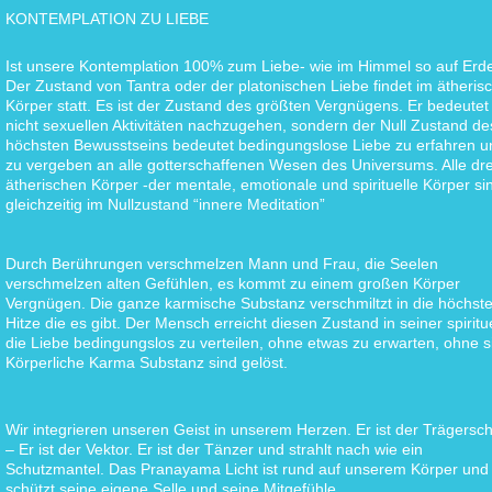
KONTEMPLATION ZU LIEBE
Ist unsere Kontemplation 100% zum Liebe- wie im Himmel so auf Erd
Der Zustand von Tantra oder der platonischen Liebe findet im ätheris
Körper statt. Es ist der Zustand des größten Vergnügens. Er bedeutet
nicht sexuellen Aktivitäten nachzugehen, sondern der Null Zustand de
höchsten Bewusstseins bedeutet bedingungslose Liebe zu erfahren u
zu vergeben an alle gotterschaffenen Wesen des Universums. Alle dre
ätherischen Körper -der mentale, emotionale und spirituelle Körper si
gleichzeitig im Nullzustand “innere Meditation”
Durch Berührungen verschmelzen Mann und Frau, die Seelen
verschmelzen alten Gefühlen, es kommt zu einem großen Körper
Vergnügen. Die ganze karmische Substanz verschmiltzt in die höchst
Hitze die es gibt. Der Mensch erreicht diesen Zustand in seiner spirit
die Liebe bedingungslos zu verteilen, ohne etwas zu erwarten, ohne s
Körperliche Karma Substanz sind gelöst.
Wir integrieren unseren Geist in unserem Herzen. Er ist der Trägersc
– Er ist der Vektor. Er ist der Tänzer und strahlt nach wie ein
Schutzmantel. Das Pranayama Licht ist rund auf unserem Körper und
schützt seine eigene Selle und seine Mitgefühle.