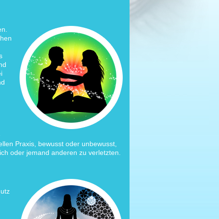
en.
chen
s
nd
i
nd
e
uellen Praxis, bewusst oder unbewusst,
ich oder jemand anderen zu verletzten.
hutz